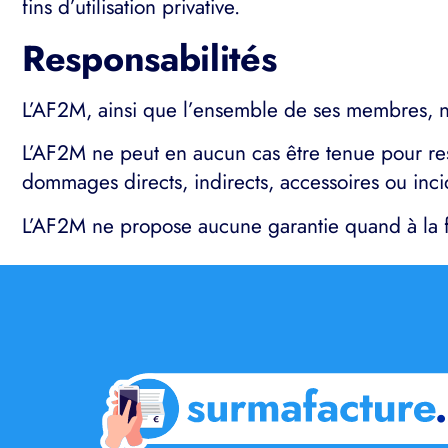
fins d’utilisation privative.
Responsabilités
L’AF2M, ainsi que l’ensemble de ses membres, n
L’AF2M ne peut en aucun cas être tenue pour res
dommages directs, indirects, accessoires ou inc
L’AF2M ne propose aucune garantie quand à la 
Bienvenue sur le site surmafacture.fr
Nous vous présentons
Les cookies
L'af2m et ses partenaires utilisent des cookies sur ce site afin d'en