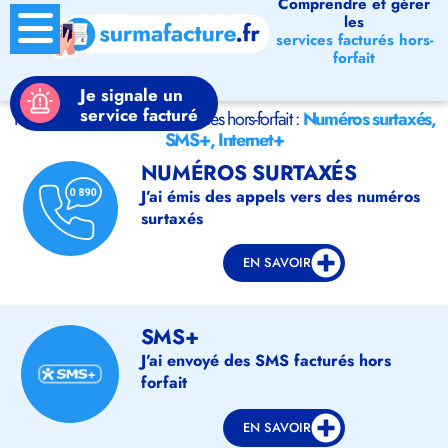
Comprendre et gérer
les
services facturés hors-
forfait
Je signale un
service facturé
Tout savoir ou signaler les services hors-forfait :
Numéros surtaxés,
SMS+, Internet+
NUMÉROS SURTAXÉS
J’ai émis des appels vers des numéros
surtaxés
EN SAVOIR
SMS+
J’ai envoyé des SMS facturés hors
forfait
EN SAVOIR