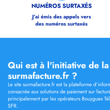
NUMÉROS SURTAXÉS
J’ai émis des appels vers
des numéros surtaxés
Qui est à l'initiative de l
surmafacture.fr ?
Le site surmafacture.fr est la plateforme d’inf
consacrée aux solutions de paiement sur factu
principalement par les opérateurs Bouygues Té
SFR.