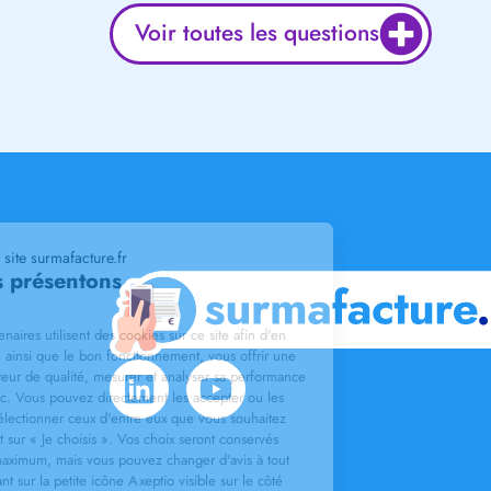
Voir toutes les questions
Bienvenue sur le site surmafacture.fr
Nous vous présentons
Les cookies
L'af2m et ses partenaires utilisent des cookies sur ce site afin d'en
assurer la sécurité ainsi que le bon fonctionnement, vous offrir une
expérience utilisateur de qualité, mesurer et analyser sa performance
ainsi que son trafic. Vous pouvez directement les accepter ou les
refuser ou bien sélectionner ceux d'entre eux que vous souhaitez
activer en cliquant sur « Je choisis ». Vos choix seront conservés
pendant 6 mois maximum, mais vous pouvez changer d'avis à tout
moment en cliquant sur la petite icône Axeptio visible sur le côté