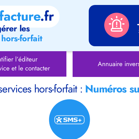
érer les
hors-forfait
tifier l’éditeur
Annuaire inver
vice et le contacter
services hors-forfait :
Numéros su