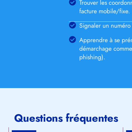
Trouver les coordonn
facture mobile/fixe.
Signaler un numéro s
Apprendre à se prém
démarchage commerc
phishing).
Questions fréquentes