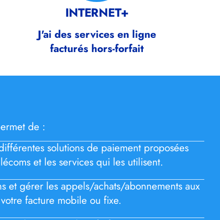
INTERNET+
J'ai des services en ligne
facturés hors-forfait
ermet de :
différentes solutions de paiement proposées
lécoms et les services qui les utilisent.
ons et gérer les appels/achats/abonnements aux
 votre facture mobile ou fixe.