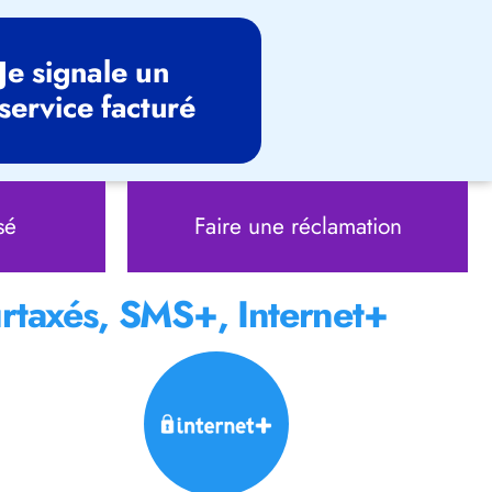
Je signale un
service facturé
sé
Faire une réclamation
rtaxés, SMS+, Internet+