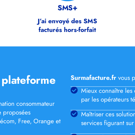
SMS+
J’ai envoyé des SMS
facturés hors-forfait
a plateforme
Surmafacture.fr
vous p
Mieux connaître les 
par les opérateurs té
ormation consommateur
re proposées
Maîtriser ces soluti
lécom, Free, Orange et
services figurant sur