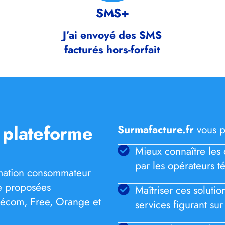
SMS+
J’ai envoyé des SMS
facturés hors-forfait
a plateforme
Surmafacture.fr
vous p
Mieux connaître les 
par les opérateurs té
ormation consommateur
re proposées
Maîtriser ces soluti
lécom, Free, Orange et
services figurant sur