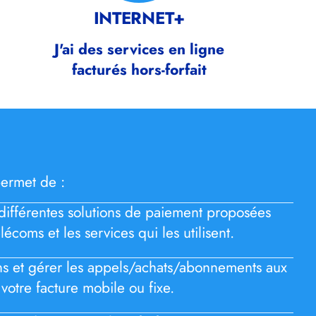
INTERNET+
J'ai des services en ligne
facturés hors-forfait
ermet de :
différentes solutions de paiement proposées
lécoms et les services qui les utilisent.
ons et gérer les appels/achats/abonnements aux
 votre facture mobile ou fixe.