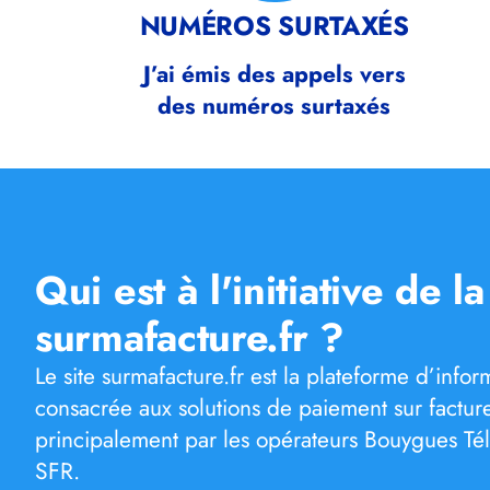
NUMÉROS SURTAXÉS
J’ai émis des appels vers
des numéros surtaxés
Qui est à l'initiative de l
surmafacture.fr ?
Le site surmafacture.fr est la plateforme d’inf
consacrée aux solutions de paiement sur factu
principalement par les opérateurs Bouygues Té
SFR.