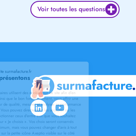
Voir toutes les questions
Bienvenue sur le site surmafacture.fr
Nous vous présentons
Les cookies
L'af2m et ses partenaires utilisent des cookies sur ce site afin d'en
assurer la sécurité ainsi que le bon fonctionnement, vous offrir une
expérience utilisateur de qualité, mesurer et analyser sa performance
ainsi que son trafic. Vous pouvez directement les accepter ou les
refuser ou bien sélectionner ceux d'entre eux que vous souhaitez
activer en cliquant sur « Je choisis ». Vos choix seront conservés
pendant 6 mois maximum, mais vous pouvez changer d'avis à tout
moment en cliquant sur la petite icône Axeptio visible sur le côté