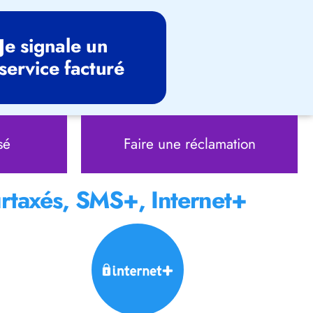
Je signale un
service facturé
sé
Faire une réclamation
rtaxés, SMS+, Internet+