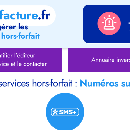
érer les
hors-forfait
tifier l’éditeur
Annuaire inver
vice et le contacter
services hors-forfait :
Numéros su