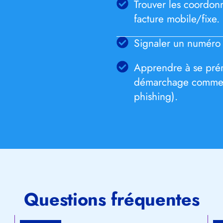
Trouver les coordonn
facture mobile/fixe.
Signaler un numéro s
Apprendre à se prém
démarchage commerc
phishing).
Questions fréquentes