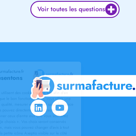
Voir toutes les questions
Bienvenue sur le site surmafacture.fr
Nous vous présentons
Les cookies
L'af2m et ses partenaires utilisent des cookies sur ce site afin d'en
assurer la sécurité ainsi que le bon fonctionnement, vous offrir une
expérience utilisateur de qualité, mesurer et analyser sa performance
ainsi que son trafic. Vous pouvez directement les accepter ou les
refuser ou bien sélectionner ceux d'entre eux que vous souhaitez
activer en cliquant sur « Je choisis ». Vos choix seront conservés
pendant 6 mois maximum, mais vous pouvez changer d'avis à tout
moment en cliquant sur la petite icône Axeptio visible sur le côté