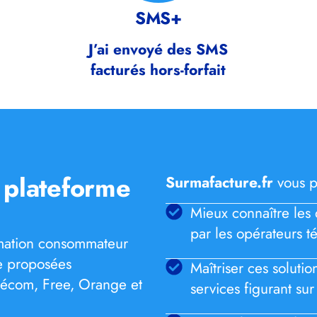
SMS+
J’ai envoyé des SMS
facturés hors-forfait
a plateforme
Surmafacture.fr
vous p
Mieux connaître les 
par les opérateurs té
ormation consommateur
re proposées
Maîtriser ces soluti
lécom, Free, Orange et
services figurant sur