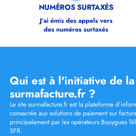
NUMÉROS SURTAXÉS
J’ai émis des appels vers
des numéros surtaxés
Qui est à l'initiative de l
surmafacture.fr ?
Le site surmafacture.fr est la plateforme d’inf
consacrée aux solutions de paiement sur factu
principalement par les opérateurs Bouygues Té
SFR.