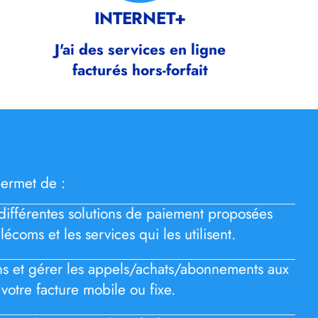
INTERNET+
J'ai des services en ligne
facturés hors-forfait
ermet de :
différentes solutions de paiement proposées
lécoms et les services qui les utilisent.
ons et gérer les appels/achats/abonnements aux
 votre facture mobile ou fixe.