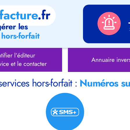
érer les
hors-forfait
tifier l’éditeur
Annuaire inver
vice et le contacter
services hors-forfait :
Numéros su