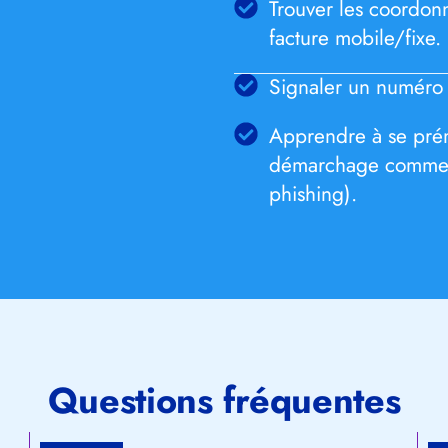
Trouver les coordonn
facture mobile/fixe.
Signaler un numéro s
Apprendre à se prém
démarchage commerc
phishing).
Questions fréquentes