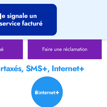
Je signale un
service facturé
sé
Faire une réclamation
rtaxés, SMS+, Internet+