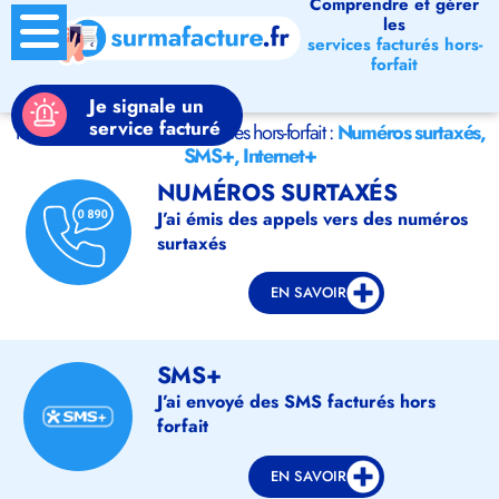
Comprendre et gérer
les
services facturés hors-
forfait
Je signale un
service facturé
Tout savoir ou signaler les services hors-forfait :
Numéros surtaxés,
SMS+, Internet+
NUMÉROS SURTAXÉS
J’ai émis des appels vers des numéros
surtaxés
EN SAVOIR
SMS+
J’ai envoyé des SMS facturés hors
forfait
EN SAVOIR