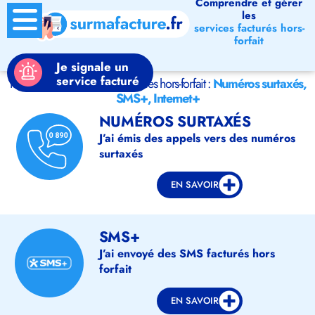
Comprendre et gérer
les
services facturés hors-
forfait
Je signale un
service facturé
Tout savoir ou signaler les services hors-forfait :
Numéros surtaxés,
SMS+, Internet+
NUMÉROS SURTAXÉS
J’ai émis des appels vers des numéros
surtaxés
EN SAVOIR
SMS+
J’ai envoyé des SMS facturés hors
forfait
EN SAVOIR