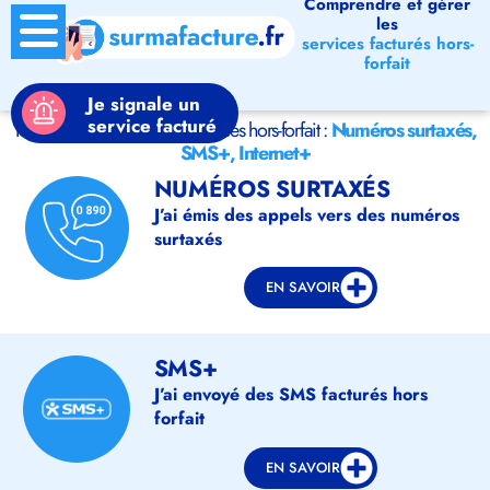
Comprendre et gérer
les
services facturés hors-
forfait
Je signale un
service facturé
Tout savoir ou signaler les services hors-forfait :
Numéros surtaxés,
SMS+, Internet+
NUMÉROS SURTAXÉS
J’ai émis des appels vers des numéros
surtaxés
EN SAVOIR
SMS+
J’ai envoyé des SMS facturés hors
forfait
EN SAVOIR