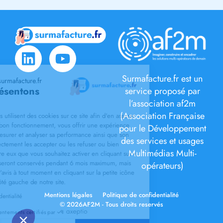
Surmafacture.fr est un
venue sur le site surmafacture.fr
us vous présentons
service proposé par
cookies
l’association af2m
(Association Française
m et ses partenaires utilisent des cookies sur ce site afin d'en assurer
écurité ainsi que le bon fonctionnement, vous offrir une expérience
pour le Développement
isateur de qualité, mesurer et analyser sa performance ainsi que son
des services et usages
ic. Vous pouvez directement les accepter ou les refuser ou bien
Multimédias Multi-
ctionner ceux d'entre eux que vous souhaitez activer en cliquant sur «
hoisis ». Vos choix seront conservés pendant 6 mois maximum, mais
opérateurs)
 pouvez changer d'avis à tout moment en cliquant sur la petite icône
tio visible sur le côté gauche de notre site.
Mentions légales
Politique de confidentialité
la politique de confidentialité
© 2026AF2M - Tous droits reservés
Consentements certifiés par