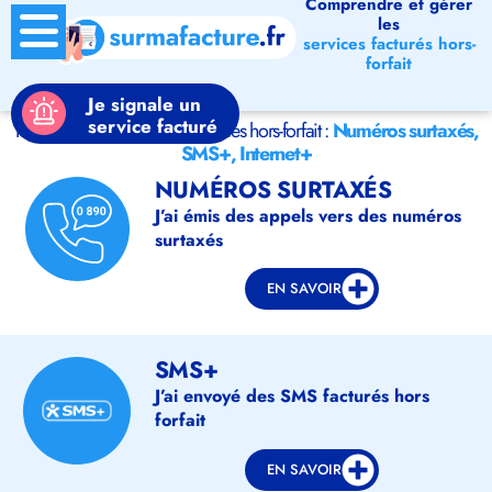
Comprendre et gérer
les
services facturés hors-
forfait
Je signale un
service facturé
Tout savoir ou signaler les services hors-forfait :
Numéros surtaxés,
SMS+, Internet+
NUMÉROS SURTAXÉS
J’ai émis des appels vers des numéros
surtaxés
EN SAVOIR
SMS+
J’ai envoyé des SMS facturés hors
forfait
EN SAVOIR